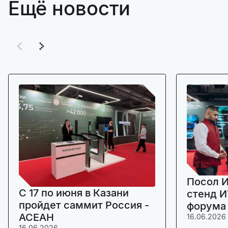
Ещё новости
Посол И
C 17 по июня в Казани
стенд И
пройдет саммит Россия -
форума
АСЕАН
16.06.2026
16.06.2026