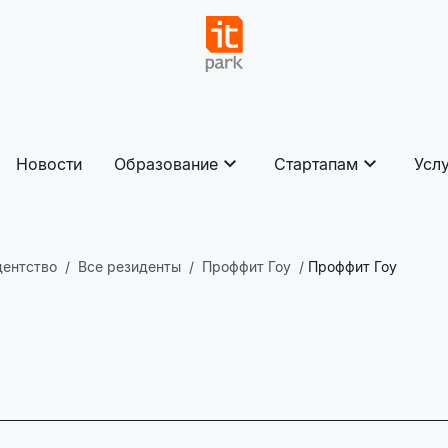
Новости
Образование
Стартапам
Усл
дентство
Все резиденты
Проффит Гоу
Проффит Гоу