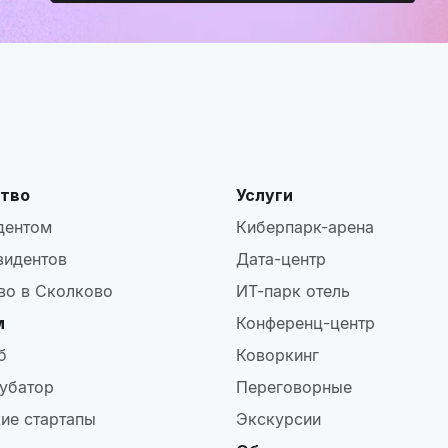
тво
Услуги
дентом
Киберпарк-арена
зидентов
Дата-центр
во в Сколково
ИТ-парк отель
м
Конференц-центр
б
Коворкинг
убатор
Переговорные
ие стартапы
Экскурсии