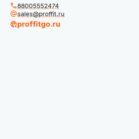
88005552474
sales@proffit.ru
proffitgo.ru