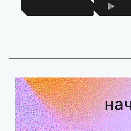
Для Iphone
Для 
на