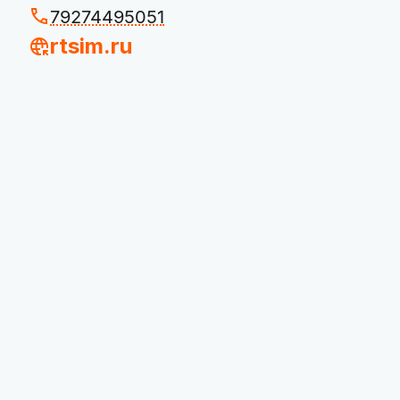
79274495051
rtsim.ru