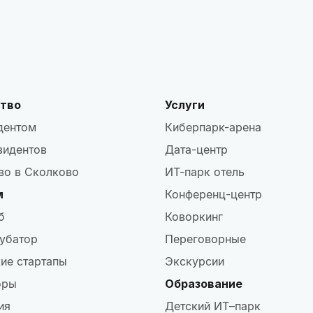
тво
Услуги
дентом
Киберпарк-арена
зидентов
Дата-центр
во в Сколково
ИТ-парк отель
м
Конференц-центр
б
Коворкинг
убатор
Переговорные
ие стартапы
Экскурсии
оры
Образование
ия
Детский ИТ–парк