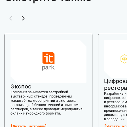
Цифров
Экспос
рестора
Компания занимается застройкой
Разработка и
выставочных стендов, проведением
цифровых реш
масштабных мероприятий и выставок,
и ресторанам
организацией бизнес-миссий и поиском
информироват
партнеров, а также проводит мероприятия
предложениях
онлайн и гибридного формата.
динамичную 
в заведении.
Читать историю
Читать ис