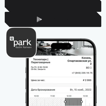
Для Iphone
Для Android