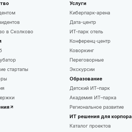
тво
Услуги
дентом
Киберпарк-арена
зидентов
Дата-центр
во в Сколково
ИТ-парк отель
м
Конференц-центр
б
Коворкинг
убатор
Переговорные
ие стартапы
Экскурсии
оры
Образование
ия
Детский ИТ–парк
ержки
Академия ИТ–парка
ения
Региональное развитие
ИТ решения для корпор
Каталог проектов