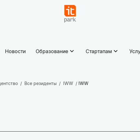
Новости
Образование
Стартапам
Усл
дентство
Все резиденты
IWW
IWW