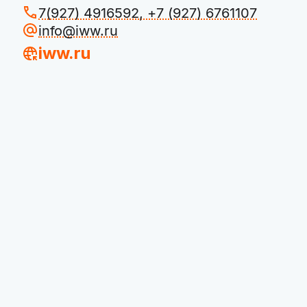
7(927) 4916592, +7 (927) 6761107
info@iww.ru
iww.ru