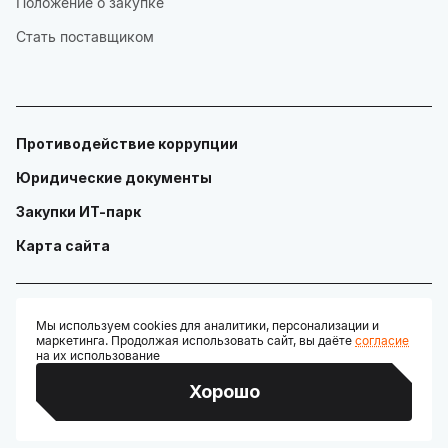
Положение о закупке
Стать поставщиком
Противодействие коррупции
Юридические документы
Закупки ИТ-парк
Карта сайта
Мы используем cookies для аналитики, персонализации и
маркетинга. Продолжая использовать сайт, вы даёте
согласие
© ГАУ "Технопарк в сфере высоких технологий «ИТ-парк»"
на их использование
Разработано:
Хорошо
Credits: Google Fonts, Material Symbols