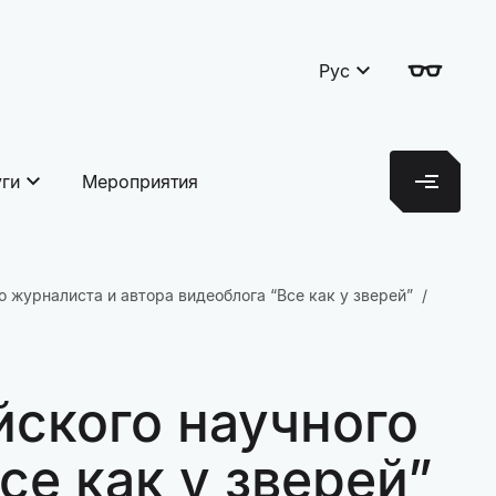
Рус
уги
Мероприятия
 журналиста и автора видеоблога “Все как у зверей”
йского научного
се как у зверей”