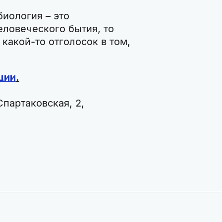
биология – это
еловеческого бытия, то
 какой-то отголосок в том,
ции
.
Спартаковская, 2,