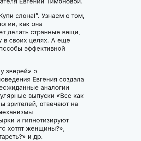
сателя Евгении Тимоновой.
упи слона!”. Узнаем о том,
огии, как она
т делать странные вещи,
 в своих целях. А еще
пособы эффективной
у зверей» о
поведения Евгения создала
неожиданные аналогии
улярные выпуски «Все как
ы зрителей, отвечают на
 механизмы
ырки и гипнотизируют
го хотят женщины?»,
ареть?» и др.