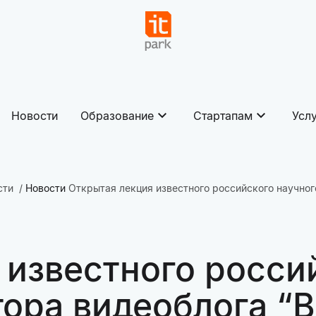
Новости
Образование
Стартапам
Усл
сти
Новости
Открытая лекция известного российского научного
 известного росси
ора видеоблога “В