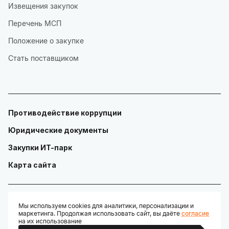
Извещения закупок
Перечень МСП
Положение о закупке
Стать поставщиком
Противодействие коррупции
Юридические документы
Закупки ИТ-парк
Карта сайта
Мы используем cookies для аналитики, персонализации и
маркетинга. Продолжая использовать сайт, вы даёте
согласие
© ГАУ "Технопарк в сфере высоких технологий «ИТ-парк»"
на их использование
Разработано: