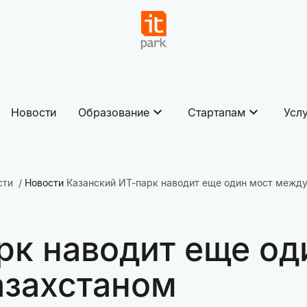
Новости
Образование
Стартапам
Усл
сти
Новости
Казанский ИТ-парк наводит еще один мост между
рк наводит еще о
азахстаном