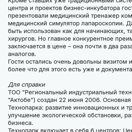
Кроме ставших уже традиционными сист
центра и проектов бизнес-инкубатора гос
презентовали медицинский тренажер ком
медицинский симулятор лапароскопии. 
быть использован как для начинающих, т
хирургов. Но главное конкурентное пре
заключается в цене – она почти в два ра
аналогов.
Гости остались очень довольны визитом 
более что для этого есть уже и документ
Для справки
ТОО "Региональный индустриальный техн
"Актобе") создан 22 июня 2006. Основная
Технопарка: развитие инновационных и т
улучшение экологической обстановки, ра
бизнеса.
Технопарк включает в себя 6 центров: Це