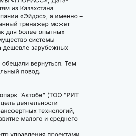
емы «ГЛОНАСС», Дата-
тям из Казахстана
пании «Эйдос», а именно –
Данный тренажер может
ак для более опытных
имущество системы
за дешевле зарубежных
и обещали вернуться. Тем
альный повод.
опарк "Актобе" (ТОО "РИТ
 цель деятельности
рансфертных технологий,
звитие малого и среднего
нтр управления проектами,