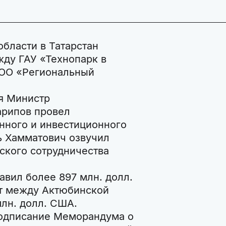
области в Татарстан
ду ГАУ «Технопарк в
ТОО «Региональный
я Министр
арипов провел
нного и инвестиционного
ь Хамматович озвучил
кого сотрудничества
авил более 897 млн. долл.
т между Актюбинской
млн. долл. США.
подписание Меморандума о