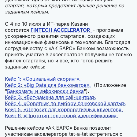
стартап, который представит лучшее решение по
заданным кейсам.
С 4 по 10 июля в ИТ-парке Казани
состоится
FINTECH ACCELERATOR
- программа
ускоренного развития стартапов, создающих
инновационные финансовые технологии. Благодаря
сотрудничеству с «АК БАРС» Банком возможность
принять участие в акселераторе получили не только
финтех стартапы, но и все, кто готов решить
заданные кейсы:
Кейс 1: «Социальный скоринг».
Кейс 2: «Big Data для банкоматов».
(Приложение
"
Банкоматы и инфокиоски банка
").
Кейс 3: «Бот-замена для call-центра».
Кейс 4. «Советник по выбору банковской карты».
Кейс 5. «Депозит для корпоративных клиентов».
Кейс 6. «Прототип голосовой идентификации».
Решение кейсов «АК БАРС» Банка позволит
участникам акселератора tet-a-tet встретиться с