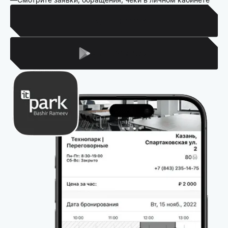
Для Iphone
Для Android