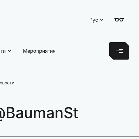
Рус
уги
Мероприятия
овости
h@BaumanSt