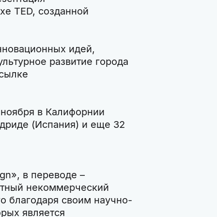
хе TED, созданной
нновационных идей,
ультурное развитие города
ссылке
 ноября в Калифорнии
адриде (Испания) и еще 32
gn», в переводе –
астный некоммерческий
го благодаря своим научно-
рых является