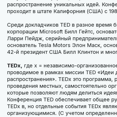
распространение уникальных идей. Конф
проходит в штате Калифорния (США) с 198
Среди докладчиков TED в разное время б
корпорации Microsoft Билл Гейтс, основа
Ларри Пейдж, серийный предприниматель
основатель Tesla Motors Элон Маск, осно
42-й президент США Билл Клинтон и мног
TEDx,
где x = независимо-организованно
проводимое в рамках миссии TED «Идеи 
распространения». TEDx это программа, 
проведения местных, самостоятельно ор
которые позволяют людям делиться идея
Конференция TED обеспечивает общее ру
TEDx в, но отдельные события TEDx явля
организующимися. (С учетом определенн