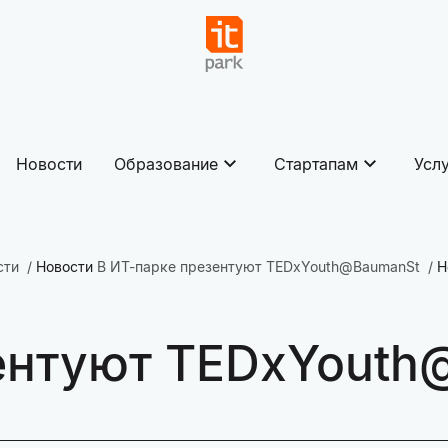
Новости
Образование
Стартапам
Усл
сти
Новости
В ИТ-парке презентуют TEDxYouth@BaumanSt
Н
зентуют TEDxYout