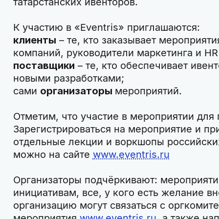
татарстанских ивенторов.
К участию в «Eventris» приглашаются:
клиенты
– те, кто заказывает мероприят
компаний, руководители маркетинга и HR
поставщики
– те, кто обеспечивает ивен
новыми разработками;
сами
организаторы
мероприятий.
Отметим, что участие в мероприятии для
Зарегистрироваться на мероприятие и пр
отдельные лекции и воркшопы российских
можно на сайте
www.eventris.ru
Организаторы подчёркивают: мероприяти
инициативам, все, у кого есть желание вн
организацию могут связаться с оргкомите
мероприятия
www.eventris.ru
, а также
нап