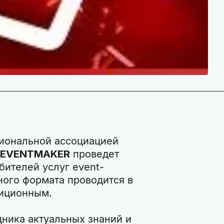
циональной ассоциацией
EVENTMAKER
проведет
ителей услуг event-
ного формата проводится в
диционным.
дника актуальных знаний и