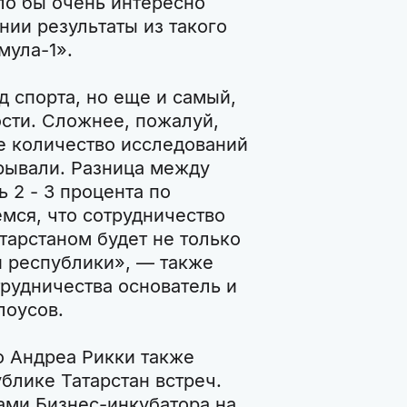
ло бы очень интересно
нии результаты из такого
мула-1».
д спорта, но еще и самый,
ости. Сложнее, пожалуй,
е количество исследований
рывали. Разница между
2 - 3 процента по
емся, что сотрудничество
тарстаном будет не только
и республики», — также
рудничества основатель и
лоусов.
o Андреа Рикки также
блике Татарстан встреч.
тами Бизнес-инкубатора на