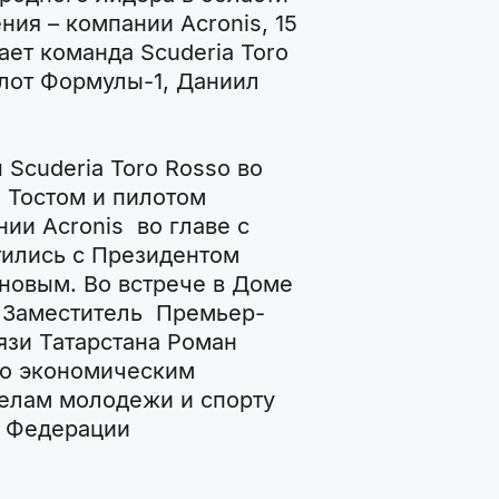
ия – компании Acronis, 15
ает команда Scuderia Toro
илот Формулы-1, Даниил
Scuderia Toro Rosso во
 Тостом и пилотом
ии Acronis во главе с
ились с Президентом
новым. Во встрече в Доме
е Заместитель Премьер-
язи Татарстана Роман
по экономическим
делам молодежи и спорту
т Федерации