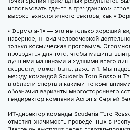
точки зрения прикладных результатов бы
использовать где-то в гражданском строе
высокотехнологичного сектора, как «Фор
«Формула-1» — это не только хороший ви
наверное, IT-вид человеческой деятельн
только космическая программа. Огромно
проводятся для того, чтобы машины выиг
лучшими машинами и худшими всего лишь 
скорости, может быть, даже и 1. Мы наде
между командой Scuderia Toro Rosso и Та
в области спорта и какими-то компаниям
обозначил варианты многостороннего сот
гендиректор компании Acronis Сергей Бе
ИТ-директор команды Scuderia Toro Ross
отметил значимость проведенных в Респу
Завтра он выступит перед стартап-проек