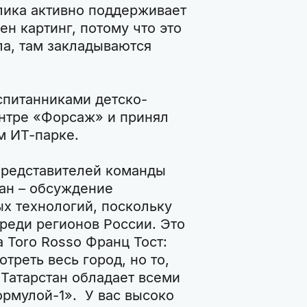
лика активно поддерживает
н картинг, потому что это
ла, там закладываются
спитанниками детско-
нтре «Форсаж» и принял
м ИТ-парке.
представителей команды
тан – обсуждение
х технологий, поскольку
реди регионов России. Это
 Toro Rosso Франц Тост:
треть весь город, но то,
 Татарстан обладает всеми
рмулой-1». У вас высоко