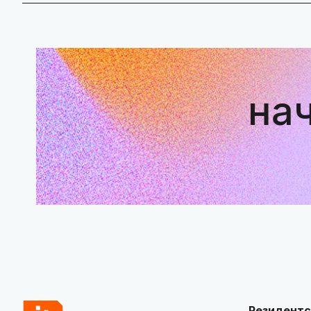
на
Резидентс