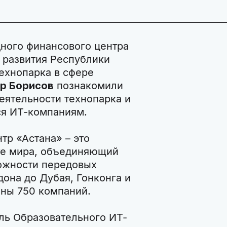
ного финансового центра
о развития Республики
ехнопарка в сфере
р Борисов
познакомили
деятельности технопарка и
ся ИТ-компаниям.
р «Астана» – это
те мира, объединяющий
ожности передовых
она до Дубая, Гонконга и
аны 750 компаний.
ль Образовательного ИТ-