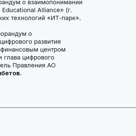
андум о взаимопонимании
ucational Alliance» (г.
ких технологий «ИТ-парк».
морандум о
цифрового развития
 финансовым центром
 глава цифрового
ель Правления АО
мбетов
.