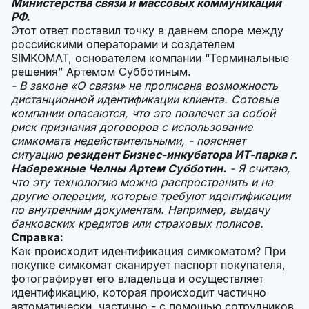
Министерства связи и массовых коммуникаций
РФ.
Этот ответ поставил точку в давнем споре между
российскими операторами и создателем
SIMKOMAT, основателем компании “Терминальные
решения” Артемом Субботиным.
- В законе «О связи» не прописана возможность
дистанционной идентификации клиента. Сотовые
компании опасаются, что это повлечет за собой
риск признания договоров с использование
симкомата недействительными, - поясняет
ситуацию
резидент Бизнес-инкубатора ИТ-парка г.
Набережные Челны Артем Субботин.
- Я считаю,
что эту технологию можно распространить и на
другие операции, которые требуют идентификации
по внутренним документам. Например, выдачу
банковских кредитов или страховых полисов.
Справка:
Как происходит идентификация симкоматом? При
покупке симкомат сканирует паспорт покупателя,
фотографирует его владельца и осуществляет
идентификацию, которая происходит частично
автоматически, частично - с помощью сотрудников