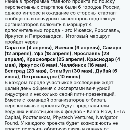
Ранее в программе главного проекта по поиску
перспективных стартапов были 6 городов России,
однако интерес и ожидание со стороны стартап-
сообществ и венчурных инвесторов подтолкнул
организаторов включить в маршрут 4
дополнительных города - это Ижевск, Ярославль,
Иркутск и Петрозаводск. Итоговый маршрут
пройдет через
Саратов (4 апреля), Ижевск (9 апреля), Самара
(12 апреля), Уфа (18 апреля), Ярославль (23
апреля), Красноярск (25 апреля), Краснодар (4
мая), Иркутск (8 мая), Челябинск (16 мая),
Белград (23 мая), Стамбул (30 мая), Дубай (6
июня), Петрозаводск (10 июня)
В каждом городе участников экспедиции ждет
целый день общения с экспертами венчурной
индустрии и несколько серий питч-презентаций.
Вместе с командой организаторов отбирать
перспективные проекты будут представители
ведущих инвестиционных фондов - Kama Flow, LETA
Capital, Ростелеком, Phystech Ventures, Navigator
Found. У каждого проекта будет возможность не
просто получить обратную связь и оценку от