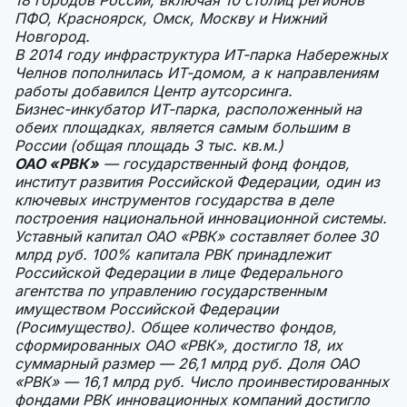
18 городов России, включая 10 столиц регионов
ПФО, Красноярск, Омск, Москву и Нижний
Новгород.
В 2014 году инфраструктура ИТ-парка Набережных
Челнов пополнилась ИТ-домом, а к направлениям
работы добавился Центр аутсорсинга.
Бизнес-инкубатор ИТ-парка, расположенный на
обеих площадках, является самым большим в
России (общая площадь 3 тыс. кв.м.)
ОАО «РВК»
— государственный фонд фондов,
институт развития Российской Федерации, один из
ключевых инструментов государства в деле
построения национальной инновационной системы.
Уставный капитал ОАО «РВК» составляет более 30
млрд руб. 100% капитала РВК принадлежит
Российской Федерации в лице Федерального
агентства по управлению государственным
имуществом Российской Федерации
(Росимущество). Общее количество фондов,
сформированных ОАО «РВК», достигло 18, их
суммарный размер — 26,1 млрд руб. Доля ОАО
«РВК» — 16,1 млрд руб. Число проинвестированных
фондами РВК инновационных компаний достигло