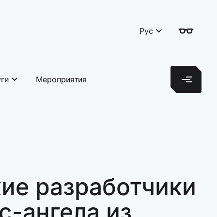
Рус
уги
Мероприятия
кие разработчики
с-ангела из