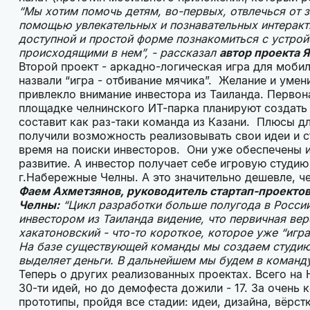
“Мы хотим помочь детям, во-первых, отвлечься от 
помощью увлекательных и познавательных интеракт
доступной и простой форме познакомиться с устрой
происходящими в нем”, - рассказал
автор проекта 
Второй проект - аркадно-логическая игра для мобил
назвали “игра - отбивание мячика”. Желание и уме
привлекло внимание инвестора из Таиланда. Первона
площадке челнинского ИТ-парка планируют создать
составит как раз-таки команда из Казани. Плюсы д
получили возможность реализовывать свои идеи и ст
время на поиски инвесторов. Они уже обеспечены и
развитие. А инвестор получает себе игровую студи
г.Набережные Челны. А это значительно дешевле, ч
Фаем Ахметзянов, руководитель стартап-проекто
Челны:
“Цикл разработки больше полугода в России 
инвестором из Таиланда видение, что первичная ве
хакатоновский - что-то короткое, которое уже “игр
На базе существующей команды мы создаем студию 
выделяет деньги. В дальнейшем мы будем в команду
Теперь о других реализованных проектах. Всего на
30-ти идей, но до демофеста дожили - 17. За очень
прототипы, пройдя все стадии: идеи, дизайна, вёрст