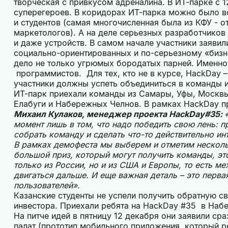
творческая с привкусом адреналина. В ИТ-парке с 
суперегероев. В коридорах ИТ-парка можно было в
и студентов (самая многочисленная была из КФУ - 
маркетологов). А на деле серьезных разработчиков
и даже устройств. В самом начале участники заяви
социально-ориентированных и по-серьезному «бизне
дело не только угрюмых бородатых парней. Именно
программистов. Для тех, кто не в курсе, HackDay 
участники должны успеть объединиться в команды и 
ИТ-парк приехали команды из Самары, Уфы, Москвы
Елабуги и Набережных Челнов. В рамках HackDay п
Михаил Кулаков, менеджер проекта HackDay#35:
момент лишь в том, что надо победить свою лень: п
собрать команду и сделать что-то действительно ин
В рамках демофеста мы выберем и отметим несколь
большой приз, который могут получить команды, эт
только из России, но и из США и Европы, то есть 
двигаться дальше. И еще важная деталь – это перва
пользователей».
Казанские студенты не успели получить обратную св
инвестора. Приехали ребята на HackDay #35 в Наб
На питче идей в пятницу 12 декабря они заявили сра
палат (прототип мобильного приложения, который р