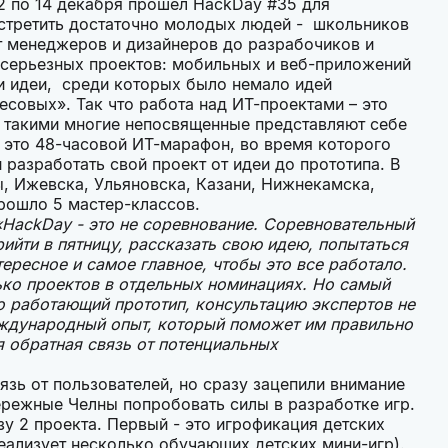
12 по 14 декабря прошел HackDay #35 для
стретить достаточно молодых людей - школьников
от менеджеров и дизайнеров до разрабочиков и
 серьезных проектов: мобильных и веб-приложений
ли идеи, среди которых было немало идей
совых». Так что работа над ИТ-проектами – это
 такими многие непосвященные представляют себе
– это 48-часовой ИТ-марафон, во время которого
разработать свой проект от идеи до прототипа. В
, Ижевска, Ульяновска, Казани, Нижнекамска,
рошло 5 мастер-классов.
«HackDay - это не соревнование. Соревновательный
рийти в пятницу, рассказать свою идею, попытаться
тересное и самое главное, чтобы это все работало.
ко проектов в отдельных номинациях. Но самый
о работающий прототип, консультацию экспертов не
международный опыт, который поможет им правильно
я обратная связь от потенциальных
язь от пользователей, но сразу зацепили внимание
ережные Челны попробовать силы в разработке игр.
зу 2 проекта. Первый - это игрофикация детских
еализует несколько обучающих детских мини-игр).