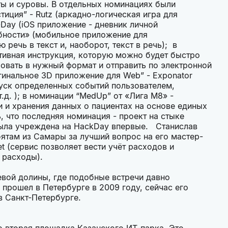
ты и суровы. В отдельных номинациях были
тиция” - Rutz (аркадно-логическая игра для
-Day (iOS приложение - дневник личной
бности» (мобильное приложение для
речь в текст и, наоборот, текст в речь); в
рактивная инструкция, которую можно будет быстро
ровать в нужный формат и отправить по электронной
гинальное 3D приложение для Web” - Exponator
пуск определенных событий пользователем,
.д. ); в номинации “MedUp” от «Лига M8» -
и и хранения данных о пациентах на основе единых
, что последняя номинация - проект на стыке
была учреждена на HackDay впервые. Станислав
бятам из Самары за лучший вопрос на его мастер-
t (сервис позволяет вести учёт расходов и
 расходы).
вой долины, где подобные встречи давно
прошел в Петербурге в 2009 году, сейчас его
в Санкт-Петербурге.
то вторая площадка Казанского ИТ-парка. Это