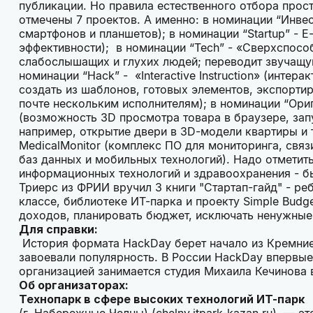
публикации. Но правила естественного отбора прос
отмечены 7 проектов. А именно: в номинации “Инвес
смартфонов и планшетов); в номинации “Startup” - E
эффективности); в номинации “Tech” - «Сверхспосо
слабослышащих и глухих людей; переводит звучащую 
номинации “Hack” - «Interactive Instruction» (инте
создать из шаблонов, готовых элементов, экспорти
почте нескольким исполнителям); в номинации “Ори
(возможность 3D просмотра товара в браузере, за
например, открытие двери в 3D-модели квартиры и т
MedicalMonitor (комплекс ПО для мониторинга, связ
баз данных и мобильных технологий). Надо отметить
информационных технологий и здравоохранения - 
Триерс из ФРИИ вручил 3 книги "Стартап-гайд" - ре
классе, библиотеке ИТ-парка и проекту Simple Budge
доходов, планировать бюджет, исключать ненужные
Для справки:
История формата HackDay берет начало из Кремние
завоевали популярность. В России HackDay впервые 
организацией занимается студия Михаила Кечинова 
Об организаторах:
Технопарк в сфере высоких технологий ИТ-парк
(г. Набережные Челны) (chelny.itpark-kazan.ru) — э