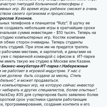
зачастую гнетущей больничной атмосферы с
ивных игр. Во время игры ребенок сможет в очень
ством своего организма и процессами,
Ярослав Хохонов.
ьных телефонов и планшетов “Rutz”. В шутку ее
ние создавать небольшие игры в кратчайшие сроки
чальная сумма инвестиции - $10 тысяч. Теперь на
 студию компьютерных игр. Костяк компании
ля обеих сторон очевидны. Теперь студенты
ать студией. При этом им не придется тратить
 рабочими местами, и зарплатой, и деньгами на
ю уже с первичной командой с офисом в ИТ-парке
ем иметь такую же студию в Москве или Казани.
в Бизнес-инкубатора ИТ-парка г.Набережные
не работает в игровой индустрии. У нас с
рсия должна быть создана за месяц. Стиль
абельно”, и может продаваться.
компьютерных игр, на которую сейчас инвестор
 набирать и других специалистов, более опытных”.
 HackDay #35 для супергероев было заявлено более
 короткий срок участники сделали работающие
ки, программирования, создания контента и его