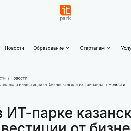
Новости
Образование
Стартапам
Усл
сти
Новости
ривлекли инвестиции от бизнес-ангела из Таиланда
Новости
в ИТ-парке казанс
вестиции от бизне