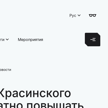
Рус
уги
Мероприятия
овости
Красинского
атно повышать