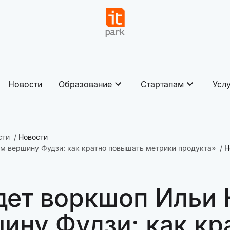
Новости
Образование
Стартапам
Усл
сти
Новости
м вершину Фудзи: как кратно повышать метрики продукта»
Н
дет воркшоп Ильи 
ну Фудзи: как кр