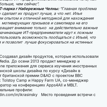
больше, чем сейчас”.
ИТ-парка г Набережные Челны:
“Главная проблема
 сделает их продукт лучше, а что нет. Илья
им опытом и отличной методикой для нахождения
, мотивирующих призывов и самопиара на его
бращает внимание только на действительно важные
начинающие ИТ-предприниматели идут к ложным
спользовать возможность пообщаться с Ильей, что
я и позволит лучше фокусироваться на истинных
 Создавал дизайн продуктов, которые использовали
r Media. До осени 2013 продакт менеджер и
one приложения для сервиса изучения иностранных
анской школы дизайна по курсу «Дизайн в
ист британской премии D&AD с проектом BBC
x Tolstoy Camp и Happy Farm UA, cо-менеджер
ератор на конференциях Apps4All и MBLT.
иальные профили:
edin.com/in/ikrasinsky Место проведения встречи с