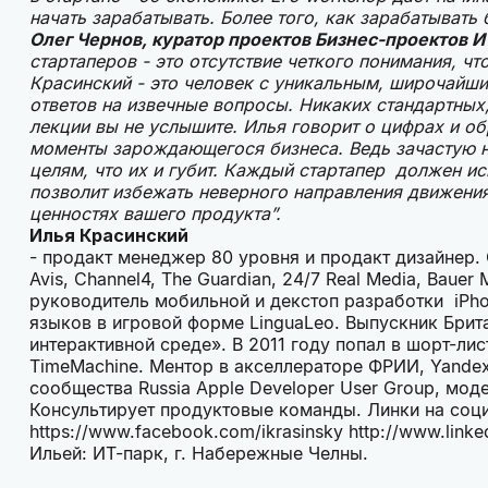
начать зарабатывать. Более того, как зарабатывать 
Олег Чернов, куратор проектов Бизнес-проектов 
стартаперов - это отсутствие четкого понимания, что
Красинский - это человек с уникальным, широчайш
ответов на извечные вопросы. Никаких стандартных
лекции вы не услышите. Илья говорит о цифрах и о
моменты зарождающегося бизнеса. Ведь зачастую 
целям, что их и губит. Каждый стартапер должен и
позволит избежать неверного направления движени
ценностях вашего продукта”.
Илья Красинский
- продакт менеджер 80 уровня и продакт дизайнер.
Avis, Channel4, The Guardian, 24/7 Real Media, Baue
руководитель мобильной и декстоп разработки iPh
языков в игровой форме LinguaLeo. Выпускник Брит
интерактивной среде». В 2011 году попал в шорт-л
TimeMachine. Ментор в акселлераторе ФРИИ, Yande
сообщества Russia Apple Developer User Group, мод
Консультирует продуктовые команды. Линки на соц
https://www.facebook.com/ikrasinsky http://www.link
Ильей: ИТ-парк, г. Набережные Челны.