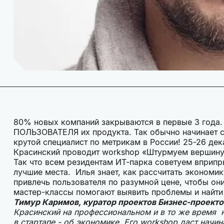
80% новых компаний закрываются в первые 3 года. Н
ПОЛЬЗОВАТЕЛЯ их продукта. Так обычно начинает с
крутой специалист по метрикам в России! 25-26 де
Красинский проводит workshop «Штурмуем вершину 
Так что всем резидентам ИТ-парка советуем вприпр
лучшие места. Илья знает, как рассчитать экономи
привлечь пользователя по разумной цене, чтобы он
мастер-классы помогают выявить проблемы и найти
Тимур Каримов, куратор проектов Бизнес-проекто
Красинский на профессиональном и в то же время н
в стартапе - об экономике. Его workshop даст нач