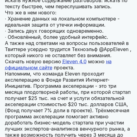
искать нужное содержание разговоров: искать по
тексту быстрее, чем переслушивать запись.
Что же в нем нового:
∙ Хранение данных на локальном компьютере -
идеальная защита от утечки информации.
∙ Запись двух говорящих одновременно.
∙ Обновлённый, более удобный интерфейс.
А также над ответами на вопросы пользователей в
Твиттере усердно трудится Техноэльф @AppEleven ,
который никого не оставляет без внимания.
Скачать новую версию
Eleven 4.0
можно
на
официальном сайте
проекта.
Напомним, что команда Eleven проходит
акслелерацию в Фонде Развития Интернет-
Инициатив. Программа акселерации - это три
месяца плодотворной работы, при которой стартап
получает $25 тыс. на счет и услуги обязательной
акселерации стоимостью $20 тыс. долларов США,
(Фонд получает 7% доли в проекте). Трёхмесячная
программа акселерации помогает активно
доработать бизнес-модель стартапа при участии
лучших экспертов-аналитиков венчурного рынка, а
также возможность получить через 3 месяца до