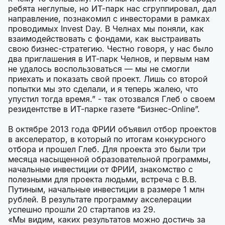
ребята неглупые, но ИТ-парк нас сгруппировал, дал
направление, познакомил с инвесторами в рамках
проводимых Invest Day. В Челнах мы поняли, как
взаимодействовать с фондами, как выстраивать
свою бизнес-стратегию. Честно говоря, у нас было
два приглашения в ИТ-парк Челнов, и первым нам
не удалось воспользоваться — мы не смогли
приехать и показать свой проект. Лишь со второй
попытки мы это сделали, и я теперь жалею, что
упустил тогда время.” - так отозвался Глеб о своем
резидентстве в ИТ-парке газете “Бизнес-Online”.
В октябре 2013 года ФРИИ объявил отбор проектов
в акселератор, в который по итогам конкурсного
отбора и прошел Глеб. Для проекта это были три
месяца насыщенной образовательной программы,
начальные инвестиции от ФРИИ, знакомство с
полезными для проекта людьми, встреча с В.В.
Путиным, начальные инвестиции в размере 1 млн
рублей. В результате программу акселерации
успешно прошли 20 стартапов из 29.
«Мы видим, каких результатов можно достичь за