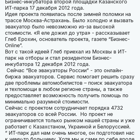
Бизнес-инкубатора второй площадки Казанского
ИТ-парка 17 декабря 2012 года.
Идея проекта появилась после зимней поломки на
трассе Москва-Астрахань. Было холодно и вызвать
эвакуатор было невозможно из-за высокой
стоимости. «Я еле дожил до утра» - рассказывает
Глеб Ерохин, основатель проекта, газете “Бизнес-
Online”.
Вот с такой идеей Глеб приехал из Москвы в ИТ-
парк на отборы и стал резидентом Бизнес-
инкубатора 12 декабря 2012 года.
Сейчас “Все эвакуаторы России” - это онлайн-
биржа эвакуаторов. Сервис помогает решить сразу
две проблемы автомобилистов – поиск эвакуатора
и техпомощи в любом регионе страны, а также
предоставляет возможность получить помощь по
минимально разумной стоимости.
Сейчас с проектом сотрудничает порядка 4732
эвакуаторов со всей России. Но проект не
ограничивается только рынком нашей страны и уже
работает с Казахстаном, Украиной и Белоруссией.
“ ИТ-парк дал нам очень многое, он подготовил нас
к чему-то большему. Хотя мы и сами по себе вроде