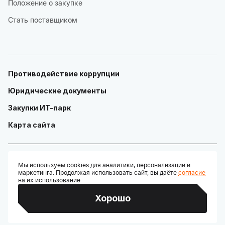
Положение о закупке
Стать поставщиком
Противодействие коррупции
Юридические документы
Закупки ИТ-парк
Карта сайта
Мы используем cookies для аналитики, персонализации и
маркетинга. Продолжая использовать сайт, вы даёте
согласие
© ГАУ "Технопарк в сфере высоких технологий «ИТ-парк»"
на их использование
Разработано:
Хорошо
Credits: Google Fonts, Material Symbols