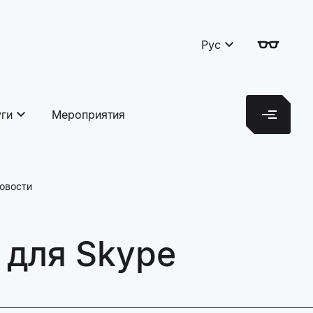
Рус
уги
Мероприятия
овости
 для Skype