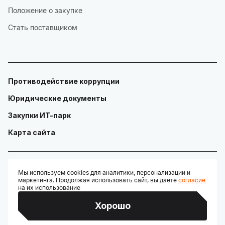
Положение о закупке
Стать поставщиком
Противодействие коррупции
Юридические документы
Закупки ИТ-парк
Карта сайта
Мы используем cookies для аналитики, персонализации и
маркетинга. Продолжая использовать сайт, вы даёте
согласие
© ГАУ "Технопарк в сфере высоких технологий «ИТ-парк»"
на их использование
Разработано:
Хорошо
Credits: Google Fonts, Material Symbols