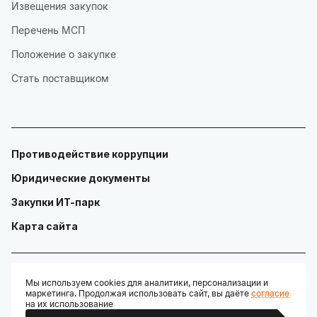
Извещения закупок
Перечень МСП
Положение о закупке
Стать поставщиком
Противодействие коррупции
Юридические документы
Закупки ИТ-парк
Карта сайта
Мы используем cookies для аналитики, персонализации и
маркетинга. Продолжая использовать сайт, вы даёте
согласие
© ГАУ "Технопарк в сфере высоких технологий «ИТ-парк»"
на их использование
Разработано: