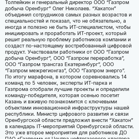
Толпейкин и генеральный директор ООО “Газпром
добыча Оренбург” Олег Николаев. “Хакатон”
объединил сотрудников самых разных возрастов и
специальностей и показал, что не обязательно, а
иногда и полезно не быть ИТ-специалистом, чтобы
инициировать и проработать ИТ-проект, который
решит реальную проблему работников компании и
создаст по-настоящему востребованный цифровой
продукт. Участвовали работники от ООО “Газпром
добыча Оренбург”, ООО “Газпром переработка”,
ООО “Газпром трансгаз Екатеринбург”, ООО
“Газпром межрегионгаз”, ООО “Газпром энерго”.
По итогу марафона, в котором соревновались 14
команд по 5 человек, эксперты ИТ-парка и
Газпрома отобрали лучшие проекты и определили
команду-победителя, которая осенью посетит
Казань и вживую познакомится с ключевыми
объектами инновационной инфраструктуры нашей
республики. Министр цифрового развития и связи
Оренбургской области предложил внести “Хакатон”
в календарь IT-мероприятий Оренбургской области.
Это уже второе мероприятия для работников ДО
ПАО «Газпром» от Центра нефтегазового кластера