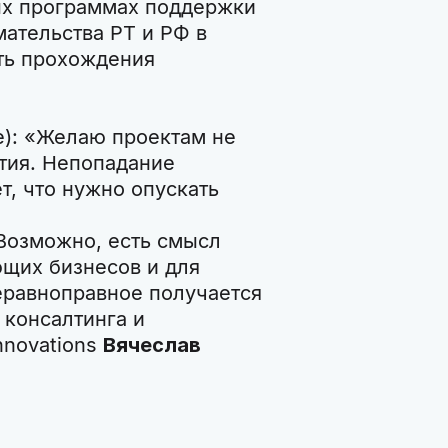
ных программах поддержки
мательства РТ и РФ в
ть прохождения
e): «Желаю проектам не
ития. Непопадание
т, что нужно опускать
Возможно, есть смысл
ющих бизнесов и для
еравноправное получается
 консалтинга и
nnovations
Вячеслав