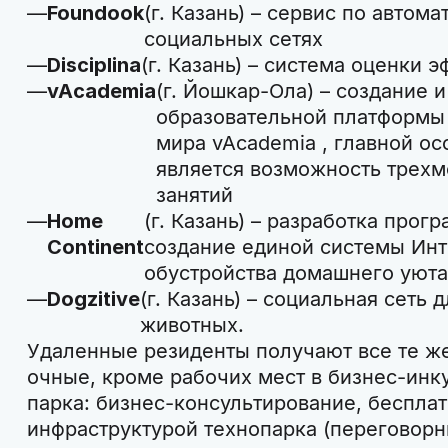
Foundook
(г. Казань) – сервис по автом
социальных сетях
Disciplina
(г. Казань) – система оценки 
vAcademia
(г. Йошкар-Ола) – создание
образовательной платформы 
мира vAcademia , главной о
является возможность трехм
занятий
Home
(г. Казань) – разработка про
Continent
создание единой системы Инт
обустройства домашнего уюта
Dogzitive
(г. Казань) – социальная сеть
животных.
Удаленные резиденты получают все те же
очные, кроме рабочих мест в бизнес-инк
парка: бизнес-консультирование, беспла
инфраструктурой технопарка (переговорн