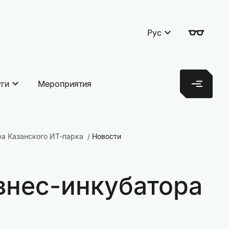
Рус
уги
Мероприятия
а Казанского ИТ-парка
Новости
знес-инкубатора