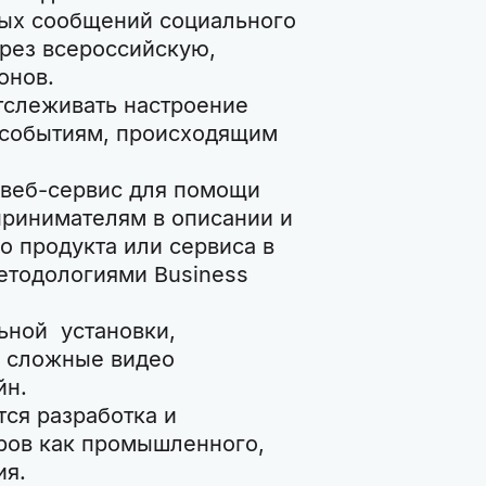
овых сообщений социального
рез всероссийскую,
онов.
отслеживать настроение
к событиям, происходящим
й веб-сервис для помощи
ринимателям в описании и
 продукта или сервиса в
етодологиями Business
льной установки,
 сложные видео
йн.
тся разработка и
ров как промышленного,
ия.