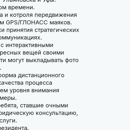
ом времени.
га и котроля передвижения
ем GPS/ГЛОНАСС маяков.
ки принятия стратегических
коммуникациях.
е с интерактивными
ересных вещей своими
ети могут выкладывать фото
.
атформа дистанционного
качества процесса
лем уровня внимания
амеры.
ребята, ставшие очными
юридическую консультацию,
слуги.
резидента.