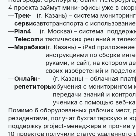
4 проекта займут мини-офисы уже в скор
Трек-
(г. Казань) – система мониторин
сервис
автотранспорта с использовани
Plan4
(г. Москва) – система поддерж
Telecom
и тактических решений в теле
Марабака
(г. Казань) – iPad приложени
инструкциями по сборке инт
руками, и сайт, на котором д
своих изобретений и поделок
Онлайн-
(г. Казань) – облачная пл
репетиторы
обучения с мониторингом 
передачи знаний и контро
ученика с помощью веб-к
Помимо 6 оборудованных рабочих мест, 
резидентами, получат бухгалтерскую и 
поддержку project-менеджера и прочие у
10 проектов получили статус удаленного 