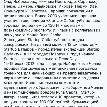
Оле, Чебоксарах, Нижним Новгороде, Саранске,
Пензе, Самаре, Ульяновске, Кирове, Перми, Уфе,
Оренбурге и Саратове – прошли презентации и
питчи проектов. Более 2000 участников приняли
участие в экспедиции «StartUp-Сабантуй!» во всех
городах. Более чем со 130 ИТ-проектами
познакомились эксперты ИТ-парка с коллегами из
венчурного фонда Runa Capital.
Экспедиция Startup Сабантуй! по городам
завершилась. На данный момент 13 финалистов –
Startup Батыров – победителей экспедиции Startup
Сабантуй! в 13 городах Поволжья, ждут начала
Startup-лагеря и финального DemoDay.
15-19 июля 2012 года в городе Набережные Челны
пройдет Startup-лагерь – интенсивная программа
тренингов для начинающих ИТ-предпринимателей в
партнерстве с Федеральным агентством по делам
молодежи, Исполнительным комитетом
муниципального образования г. Набережные Челны
и инвестиционным фондом Runa Capital. Startup-
лагерь завершится отбором 10 проектов, которые
получат гранты по 100 000 рублей. Кульминацией
всей программы станет презентация проектов