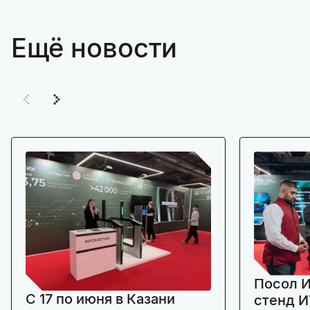
Ещё новости
Посол И
C 17 по июня в Казани
стенд И