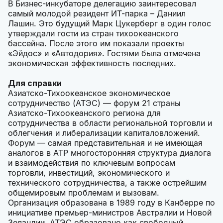
В Бизнес-инкубаторе делегацию заинтересовал
самый молодой резидент ИТ-парка – Даниил
Лашин. Это будущий Марк Цукерберг в один голос
утверждали гости из стран тихоокеанского
бассейна. После этого им показали проекты
«Эйдос» и «Автодория». Гостями была отмечена
экономическая эффективность последних.
Для справки
Азиатско-Тихоокеанское экономическое
сотрудничество (АТЭС) — форум 21 страны
Азиатско-Тихоокеанского региона для
сотрудничества в области региональной торговли и
облегчения и либерализации капиталовложений.
Форум — самая представительная и не имеющая
аналогов в АТР многосторонняя структура диалога
и взаимодействия по ключевым вопросам
торговли, инвестиций, экономического и
технического сотрудничества, а также острейшим
общемировым проблемам и вызовам.
Организация образована в 1989 году в Канберре по
инициативе премьер-министров Австралии и Новой
Зеландии. АТЭС образовано как свободный