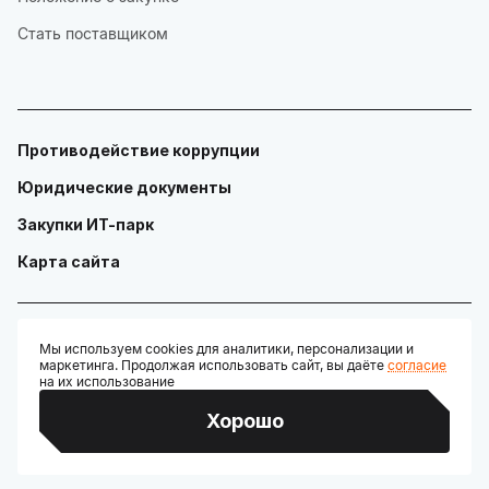
Стать поставщиком
Противодействие коррупции
Юридические документы
Закупки ИТ-парк
Карта сайта
Мы используем cookies для аналитики, персонализации и
маркетинга. Продолжая использовать сайт, вы даёте
согласие
© ГАУ "Технопарк в сфере высоких технологий «ИТ-парк»"
на их использование
Разработано:
Хорошо
Credits: Google Fonts, Material Symbols