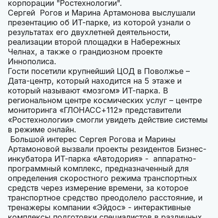
корпорации "Ростехнологии".
Сергей Рогов и Марина Артамонова выслушали
презентацию об ИТ-парке, из которой узнали о
результатах его двухлетней деятельности,
реализации второй площадки в Набережных
Челнах, а также о грандиозном проекте
Иннополиса.
Гости посетили крупнейший ЦОД в Поволжье –
Дата-центр, который находится на 5 этаже и
который называют «мозгом» ИТ-парка. В
региональном центре космических услуг – центре
мониторинга «ГЛОНАСС+112» представители
«Ростехнологии» смогли увидеть действие системы
в режиме онлайн.
Большой интерес Сергея Рогова и Марины
Артамоновой вызвали проекты резидентов Бизнес-
инкубатора ИТ-парка «Автодория» - аппаратно-
программный комплекс, предназначенный для
определения скоростного режима транспортных
средств через измерение времени, за которое
транспортное средство преодолело расстояние, и
тренажеры компании «Эйдос» - интерактивные
комплексы подготовки специалистов в различных