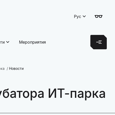
Рус
уги
Мероприятия
рка
Новости
убатора ИТ-парка