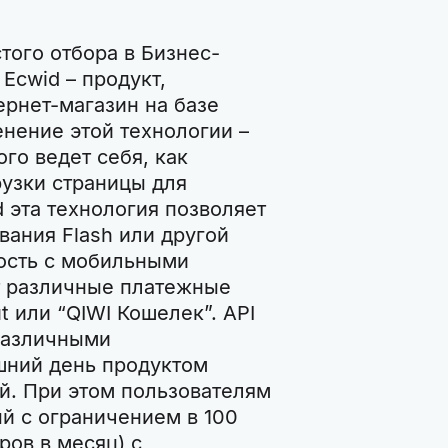
того отбора в Бизнес-
Ecwid – продукт,
рнет-магазин на базе
нение этой технологии –
го ведет себя, как
узки страницы для
 эта технология позволяет
вания Flash или другой
мость с мобильными
т различные платежные
t или “QIWI Кошелек”. API
 различными
шний день продуктом
ей. При этом пользователям
й с ограничением в 100
ров в месяц) с