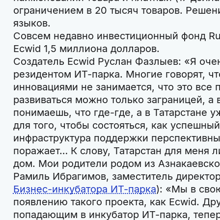
ограничением в 20 тысяч товаров. Решен
языков.
Совсем недавно инвестиционный фонд Run
Ecwid 1,5 миллиона долларов.
Создатель Ecwid Руслан Фазлыев: «Я очен
резидентом ИТ-парка. Многие говорят, чт
инновациями не занимается, что это все п
развиваться можно только заграницей, а в
понимаешь, что где-где, а в Татарстане у
для того, чтобы состояться, как успешный
инфраструктура поддержки перспективны
поражает… К слову, Татарстан для меня 
дом. Мои родители родом из Азнакаевско
Рамиль Ибрагимов, заместитель директор
Бизнес-инкубатора ИТ-парка
): «Мы в св
появлению такого проекта, как Ecwid. Др
попадающим в инкубатор ИТ-парка, теперь