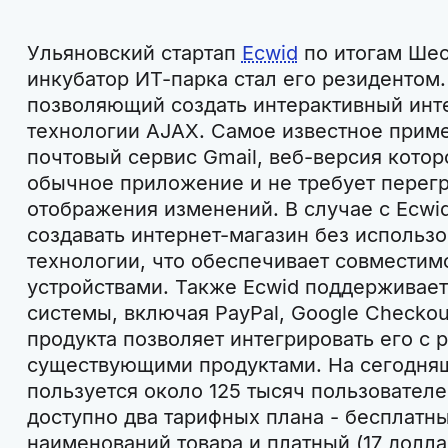
Ульяновский стартап
Ecwid
по итогам Шес
инкубатор ИТ-парка стал его резидентом. 
позволяющий создать интерактивный инте
технологии AJAX. Самое известное приме
почтовый сервис Gmail, веб-версия которо
обычное приложение и не требует перегр
отображения изменений. В случае с Ecwid
создавать интернет-магазин без использо
технологии, что обеспечивает совмести
устройствами. Также Ecwid поддерживае
системы, включая PayPal, Google Checkou
продукта позволяет интегрировать его с
существующими продуктами. На сегодня
пользуется около 125 тысяч пользовател
доступно два тарифных плана - бесплатны
наименований товара и платный (17 долла