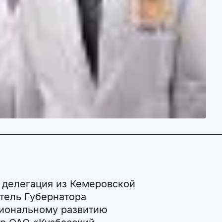
а делегация из Кемеровской
итель Губернатора
гиональному развитию