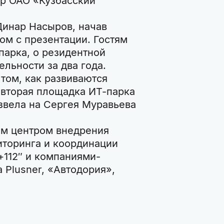
р ОАО «Кузбасский
Динар Насыров, начав
ом с презентации. Гостям
парка, о резидентной
ельности за два года.
том, как развиваются
 вторая площадка ИТ-парка
звела на Сергея Муравьева
ым центром внедрения
иторинга и координации
112″ и компаниями-
 Plusner, «Автодория»,