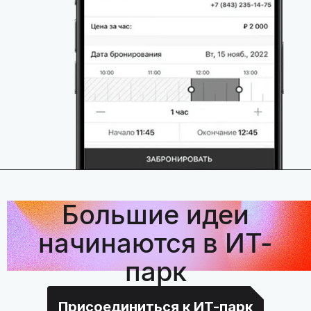
Большие идеи
начинаются в ИТ-
парк
Присоединиться к ИТ-парк