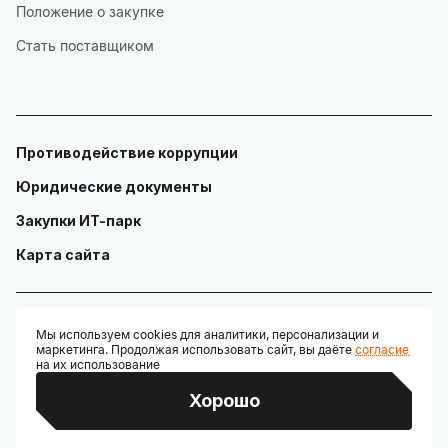
Положение о закупке
Стать поставщиком
Противодействие коррупции
Юридические документы
Закупки ИТ-парк
Карта сайта
Мы используем cookies для аналитики, персонализации и
маркетинга. Продолжая использовать сайт, вы даёте
согласие
© ГАУ "Технопарк в сфере высоких технологий «ИТ-парк»"
на их использование
Разработано:
Хорошо
Credits: Google Fonts, Material Symbols