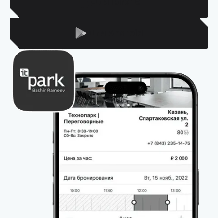
Для Iphone
Для Android