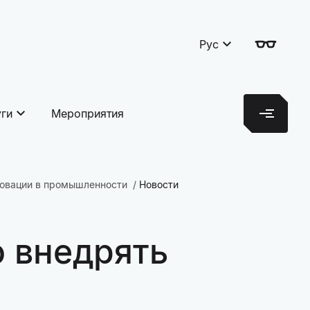
Рус
уги
Мероприятия
новации в промышленности
Новости
о внедрять