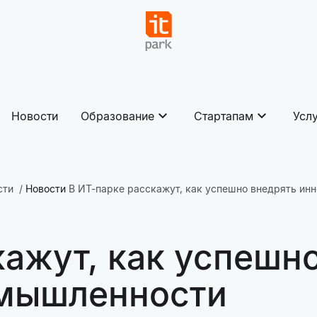
Новости
Образование
Стартапам
Усл
сти
Новости
В ИТ-парке расскажут, как успешно внедрять ин
кажут, как успешн
омышленности