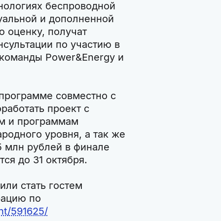
хнологиях беспроводной
туальной и дополненной
ю оценку, получат
нсультации по участию в
 команды Power&Energy и
 программе совместно с
работать проект с
ам и программам
одного уровня, а так же
5 млн рублей в финале
ся до 31 октября.
или стать гостем
рацию по
nt/591625/