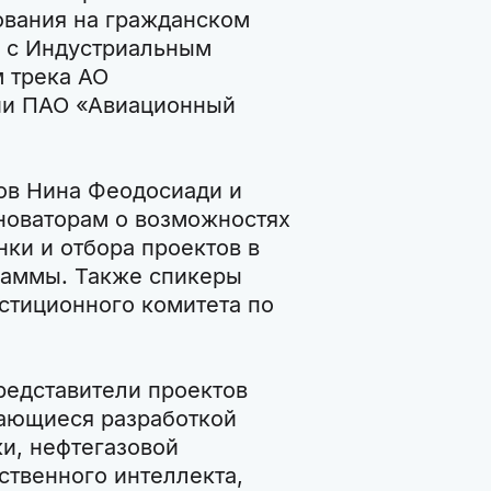
ования на гражданском
е с Индустриальным
 трека АО
ии ПАО «Авиационный
ов Нина Феодосиади и
новаторам о возможностях
ки и отбора проектов в
раммы. Также спикеры
стиционного комитета по
редставители проектов
мающиеся разработкой
и, нефтегазовой
твенного интеллекта,