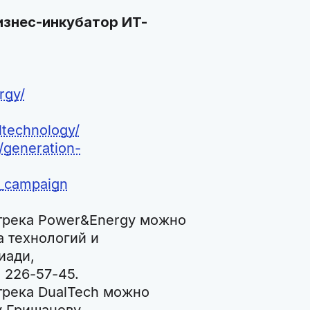
Бизнес-инкубатор ИТ-
rgy/
ltechnology/
//generation-
_campaign
 трека Power&Energy можно
а технологий и
иади,
) 226-57-45.
трека DualTech можно