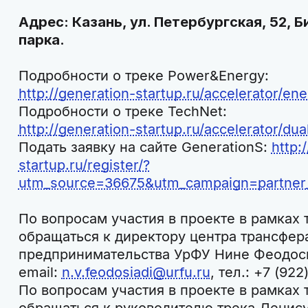
Адрес: Казань, ул. Петербургская, 52, 
парка.
Подробности о треке Power&Energy:
http://generation-startup.ru/accelerator/ene
Подробности о треке TechNet:
http://generation-startup.ru/accelerator/dua
Подать заявку на сайте GenerationS:
http:
startup.ru/register/?
utm_source=36675&utm_campaign=partner
По вопросам участия в проекте в рамках
обращаться к директору центра трансфер
предпринимательства УрФУ Нине Феодос
email:
n.v.feodosiadi@urfu.ru
, тел.: +7 (922
По вопросам участия в проекте в рамках 