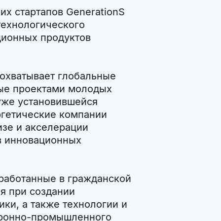
х стартапов GenerationS
 технологического
ционных продуктов
 охватывает глобальные
ые проектами молодых
уже установившейся
ргетические компании
изе и акселерации
 в инновационных
зработанные в гражданской
я при создании
ки, а также технологии и
оронно-промышленного