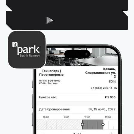
Для Iphone
Для Android