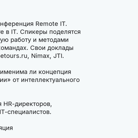
онференция Remote IT.
 в IT. Спикеры поделятся
ную работу и методами
командах. Свои доклады
etours.ru, Nimax, JTI.
рименима ли концепция
сии» от интеллектуального
я HR-директоров,
IT-специалистов.
яция