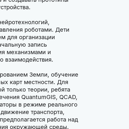
устройства.
нейротехнологий,
авления роботами. Дети
м для организации
ачальную запись
ия механизмами и
о взаимодействия.
ированием Земли, обучение
ых карт местности. Для
ой только теории, ребята
ечения QuantumGIS, QCAD,
раторы в режиме реального
 движение транспорта,
предполагается работа над
яния окружающей среды.