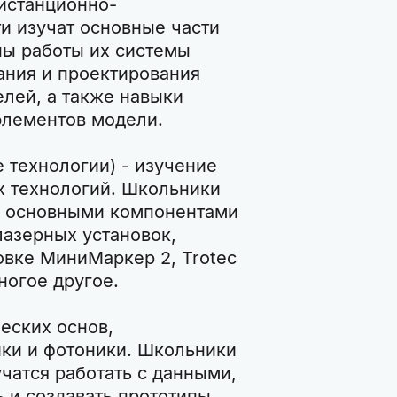
дистанционно-
и изучат основные части
ы работы их системы
ания и проектирования
лей, а также навыки
элементов модели.
 технологии) - изучение
х технологий. Школьники
го основными компонентами
азерных установок,
овке МиниМаркер 2, Trotec
ногое другое.
еских основ,
ики и фотоники. Школьники
чатся работать с данными,
 и создавать прототипы