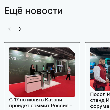
Ещё новости
Посол И
C 17 по июня в Казани
стенд И
пройдет саммит Россия -
форума