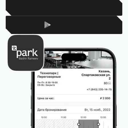
Для Iphone
Для Android