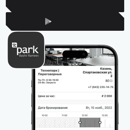
Для Iphone
Для Android