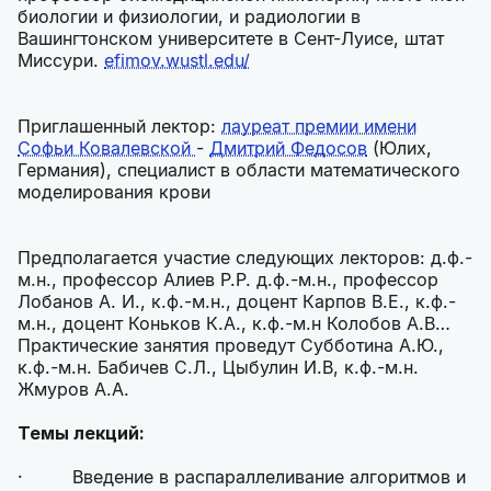
биологии и физиологии, и радиологии в
Вашингтонском университете в Сент-Луисе, штат
Миссури.
efimov.wustl.edu/
Приглашенный лектор:
лауреат премии имени
Софьи Ковалевской
-
Дмитрий Федосов
(Юлих,
Германия), специалист в области математического
моделирования крови
Предполагается участие следующих лекторов: д.ф.-
м.н., профессор Алиев Р.Р. д.ф.-м.н., профессор
Лобанов А. И., к.ф.-м.н., доцент Карпов В.Е., к.ф.-
м.н., доцент Коньков К.А., к.ф.-м.н Колобов А.В…
Практические занятия проведут Субботина А.Ю.,
к.ф.-м.н. Бабичев С.Л., Цыбулин И.В, к.ф.-м.н.
Жмуров А.А.
Темы лекций:
· Введение в распараллеливание алгоритмов и