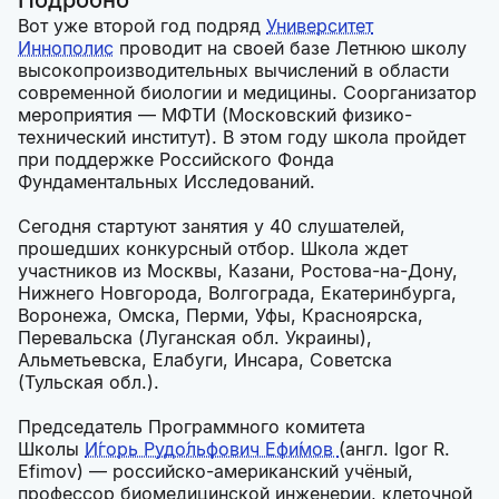
Подробно
Вот уже второй год подряд
Университет
Иннополис
проводит на своей базе Летнюю школу
высокопроизводительных вычислений в области
современной биологии и медицины. Соорганизатор
мероприятия — МФТИ (Московский физико-
технический институт). В этом году школа пройдет
при поддержке Российского Фонда
Фундаментальных Исследований.
Сегодня стартуют занятия у 40 слушателей,
прошедших конкурсный отбор. Школа ждет
участников из Москвы, Казани, Ростова-на-Дону,
Нижнего Новгорода, Волгограда, Екатеринбурга,
Воронежа, Омска, Перми, Уфы, Красноярска,
Перевальска (Луганская обл. Украины),
Альметьевска, Елабуги, Инсара, Советска
(Тульская обл.).
Председатель Программного комитета
Школы
И́горь Рудо́льфович Ефи́мов
(англ. Igor R.
Efimov) — российско-американский учёный,
профессор биомедицинской инженерии, клеточной