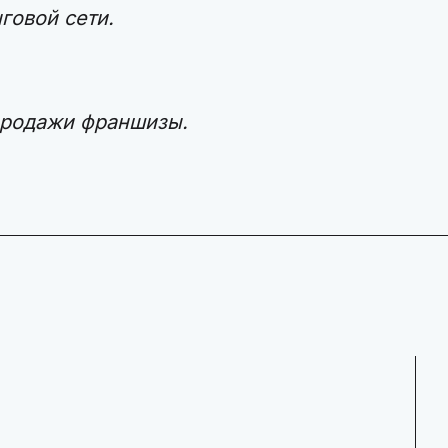
овой сети.
продажи франшизы.