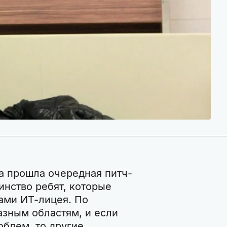
а прошла очередная питч-
инство ребят, которые
ами ИТ-лицея. По
азным областям, и если
блем, то другие