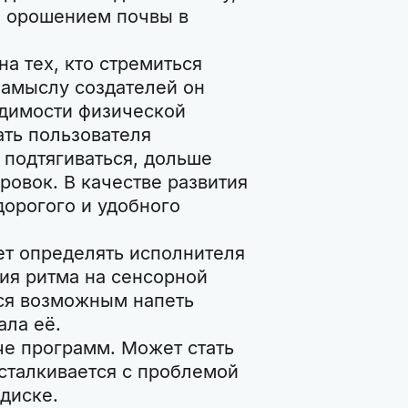
м орошением почвы в
на тех, кто стремиться
замыслу создателей он
одимости физической
ать пользователя
 подтягиваться, дольше
ровок. В качестве развития
орогого и удобного
ет определять исполнителя
ия ритма на сенсорной
тся возможным напеть
ала её.
аче программ. Может стать
 сталкивается с проблемой
диске.