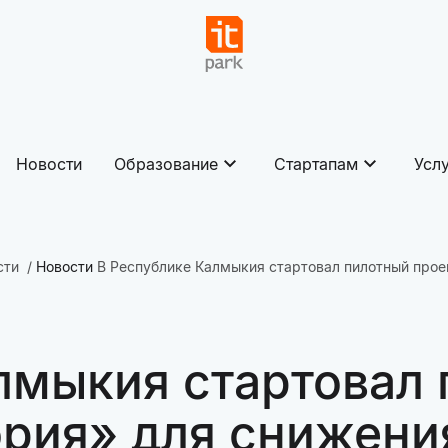
Новости
Образование
Стартапам
Усл
сти
Новости
В Республике Калмыкия стартовал пилотный прое
лмыкия стартовал 
рия» для снижени