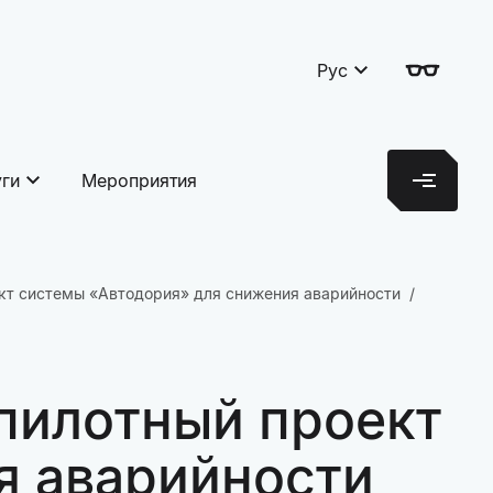
Рус
уги
Мероприятия
кт системы «Автодория» для снижения аварийности
пилотный проект
я аварийности