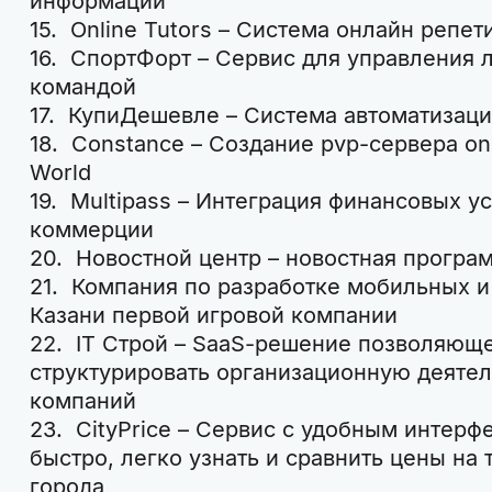
информации
15. Online Tutors – Система онлайн репет
16. СпортФорт – Сервис для управления 
командой
17. КупиДешевле – Система автоматизаци
18. Constance – Создание pvp-сервера on
World
19. Multipass – Интеграция финансовых у
коммерции
20. Новостной центр – новостная програм
21. Компания по разработке мобильных и 
Казани первой игровой компании
22. IT Строй – SaaS-решение позволяюще
структурировать организационную деятел
компаний
23. CityPrice – Сервис с удобным интер
быстро, легко узнать и сравнить цены на 
города