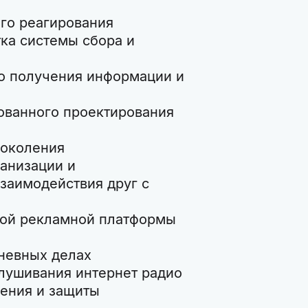
ого реагирования
тка системы сбора и
ого получения информации и
рованного проектирования
поколения
ганизации и
заимодействия друг с
нной рекламной платформы
дневных делах
слушивания интернет радио
нения и защиты