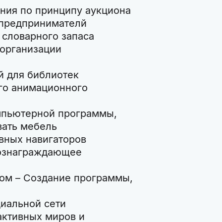
ния по принципу аукциона
 предпринимателй
 словарного запаса
 организации
й для библиотек
го анимационного
омпьютерной программы,
вать мебель
ивных навигаторов
вознаграждающее
ом – Создание программы,
циальной сети
активных миров и