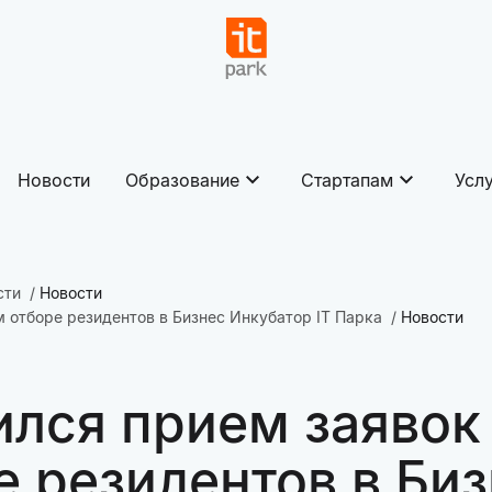
Новости
Образование
Стартапам
Усл
сти
Новости
м отборе резидентов в Бизнес Инкубатор IT Парка
Новости
ился прием заявок 
 резидентов в Биз