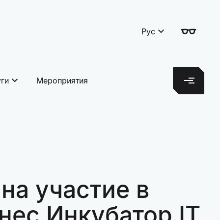
Рус
уги
Мероприятия
на участие в
нес Инкубатор IT