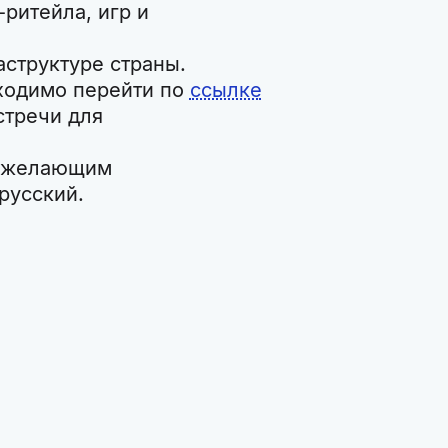
ритейла, игр и
структуре страны.
бходимо перейти по
ссылке
стречи для
, желающим
русский.