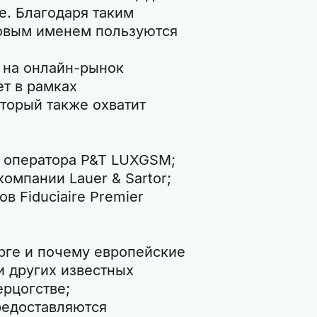
е. Благодаря таким
ровым именем пользуются
 на онлайн-рынок
т в рамках
оторый также охватит
 оператора P&T LUXGSM;
омпании Lauer & Sartor;
в Fiduciaire Premier
рге и почему европейские
и других известных
ерцогстве;
редоставляются