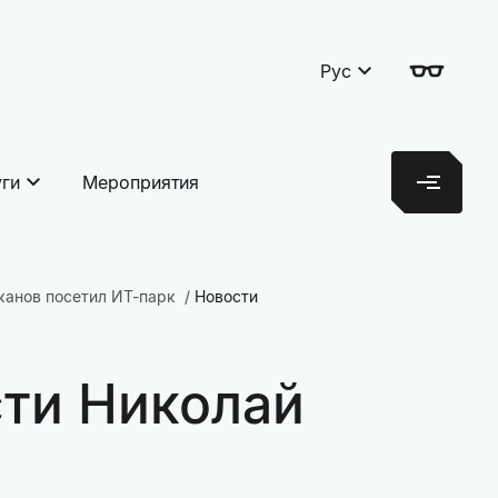
Рус
уги
Мероприятия
канов посетил ИТ-парк
Новости
сти Николай