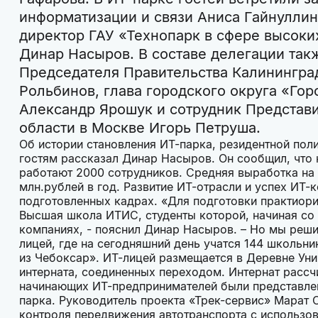
информатизации и связи Аниса Гайнуллин
директор ГАУ «Технопарк в сфере высоки
Динар Насыров. В составе делегации так
Председателя Правительства Калинингра
Рольбинов, глава городского округа «Го
Александр Ярошук и сотрудник Представ
области в Москве Игорь Петруша.
Об истории становления ИТ-парка, резидентной пол
гостям рассказал Динар Насыров. Он сообщил, что 
работают 2000 сотрудников. Средняя выработка на 
млн.рублей в год. Развитие ИТ-отрасли и успех ИТ
подготовленных кадрах. «Для подготовки практиор
Высшая школа ИТИС, студенты которой, начиная со 
компаниях, - пояснил Динар Насыров. – Но мы реши
лицей, где на сегодняшний день учатся 144 школьни
из Чебоксар». ИТ-лицей размещается в Деревне Уни
интерната, соединенных переходом. Интернат рассчи
начинающих ИТ-предпринимателей были представлен
парка. Руководитель проекта «Трек-сервис» Марат 
контроля передвижения автотранспорта с использо