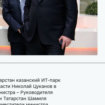
арстан казанский ИТ-парк
асти Николай Цуканов в
истра – Руководителя
и Татарстан Шамиля
аместители министра