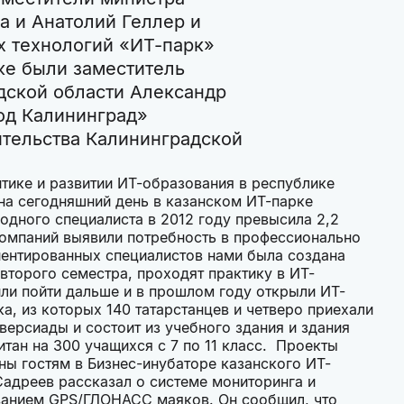
а и Анатолий Геллер и
х технологий «ИТ-парк»
же были заместитель
дской области Александр
род Калининград»
ительства Калининградской
итике и развитии ИТ-образования в республике
на сегодняшний день в казанском ИТ-парке
одного специалиста в 2012 году превысила 2,2
-компаний выявили потребность в профессионально
иентированных специалистов нами была создана
второго семестра, проходят практику в ИТ-
ли пойти дальше и в прошлом году открыли ИТ-
ка, из которых 140 татарстанцев и четверо приехали
версиады и состоит из учебного здания и здания
тан на 300 учащихся с 7 по 11 класс. Проекты
ы гостям в Бизнес-инубаторе казанского ИТ-
Садреев рассказал о системе мониторинга и
ванием GPS/ГЛОНАСС маяков. Он сообщил, что