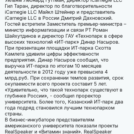
Уильям Леонард Гуттман, директор iCarnegie LLC
Гил Таран, директор по благотворительности
iCarnegie LLC Майкл Штейнер и представитель
iCarnegie LLC в России Дмитрий Дахновский.
Гостей встретили Заместитель премьер-министра –
министр информатизации и связи РТ Роман
Шайхутдинов и директор ГАУ «Технопарк в сфере
высоких технологий «ИТ-парк» Динар Насыров.
При презентации площадки ИТ-парка Скотта
Камлета удивили цифры эффективности
предприятия. Динар Насыров сообщил, что
выручка ИТ-парка по итогам 10 месяцев
деятельности в 2012 году уже превысила 4
млрд.руб. При сохранении темпов развития, срок
окупаемости всего проекта составит 5 лет.
«Удивительно, что такой технопарк существуют в
глубинке России», - сообщил проректор
университета. Более того, Казанский ИТ-парк два
года подряд становился лучшим технопарком
страны.
В бизнес-инкубаторе представителям
американского университета показали проекты
RealSpeaker и «Витамин знаний». RealSpeaker