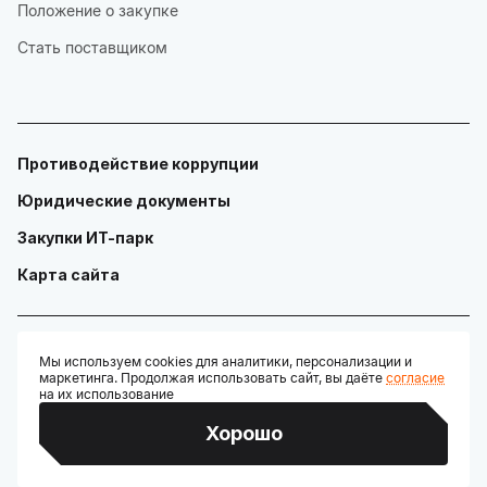
Положение о закупке
Стать поставщиком
Противодействие коррупции
Юридические документы
Закупки ИТ-парк
Карта сайта
Мы используем cookies для аналитики, персонализации и
маркетинга. Продолжая использовать сайт, вы даёте
согласие
© ГАУ "Технопарк в сфере высоких технологий «ИТ-парк»"
на их использование
Разработано:
Хорошо
Credits: Google Fonts, Material Symbols