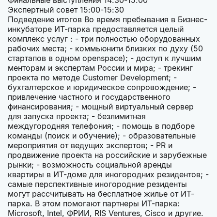
Финальные выступления 14:30-15:00
Экспертный совет 15:00-15:30
Подведение итогов Во время пребывания в Бизнес-
инкубаторе ИТ-парка предоставляется целый
комплекс услуг : - три полностью оборудованных
рабочих места; - коммьюнити близких по духу (50
стартапов в одном openspace); - доступ к лучшим
менторам и экспертам России и мира; - трекинг
проекта по методе Customer Development; -
бухгалтерское и юридическое сопровождение; -
привлечение частного и государственного
финансирования; - мощный виртуальный сервер
для запуска проекта; - безлимитная
междугородняя телефония; - помощь в подборе
команды (поиск и обучение); - образовательные
мероприятия от ведущих экспертов; - PR и
продвижение проекта на российские и зарубежные
рынки; - возможность социальной аренды
квартиры в ИТ-доме для иногородних резидентов; -
самые перспективные иногородние резиденты
могут рассчитывать на бесплатное жилье от ИТ-
парка. В этом помогают партнеры ИТ-парка:
Microsoft, Intel, ФРИИ, RIS Ventures, Cisco и другие.