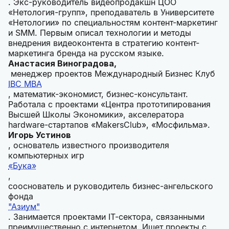
. Экс-руководитель видеопродакшн ЦОО
«Нетология-групп», преподаватель в Университете
«Нетологии» по специальностям контент-маркетинг
и SMM. Первым описал технологии и методы
внедрения видеоконтента в стратегию контент-
маркетинга бренда на русском языке.
Анастасия Виноградова,
менеджер проектов Международный Бизнес Клуб
IBC MBA
, математик-экономист, бизнес-консультант.
Работала с проектами «Центра прототипирования
Высшей Школы Экономики», акселератора
hardware-стартапов «MakersClub», «Мосфильма».
Игорь Устинов
, основатель известного производителя
компьютерных игр
«Бука»
,
сооснователь и руководитель бизнес-ангельского
фонда
"Азиум"
. Занимается проектами IT-сектора, связанными
преимущественно с интернетом. Ищет проекты с