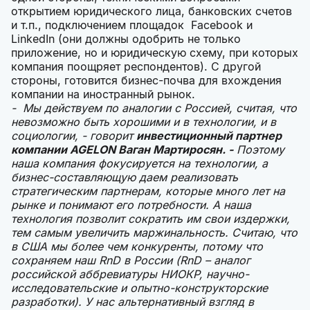
открытием юридического лица, банковских счетов
и т.п., подключением площадок Facebook и
LinkedIn (они должны одобрить не только
приложение, но и юридическую схему, при которых
компания поощряет респондентов). С другой
стороны, готовится бизнес-почва для вхождения
компании на иностранный рынок.
- Мы действуем по аналогии с Россией, считая, что
невозможно быть хорошими и в технологии, и в
социологии, - говорит
инвестиционный партнер
компании AGELON Ваган Мартиросян. -
Поэтому
наша компания фокусируется на технологии, а
бизнес-составляющую даем реализовать
стратегическим партнерам, которые много лет на
рынке и понимают его потребности. А наша
технология позволит сократить им свои издержки,
тем самым увеличить маржинальность. Считаю, что
в США мы более чем конкуренты, потому что
сохраняем наш RnD в России (RnD – аналог
российской аббревиатуры НИОКР, научно-
исследовательские и опытно-конструкторские
разработки). У нас альтернативный взгляд в