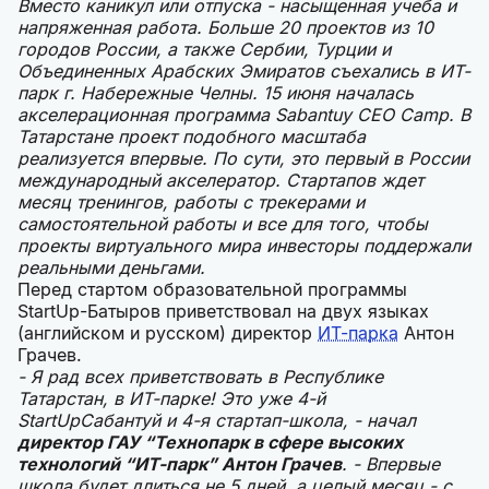
Вместо каникул или отпуска - насыщенная учеба и
напряженная работа. Больше 20 проектов из 10
городов России, а также Сербии, Турции и
Объединенных Арабских Эмиратов съехались в ИТ-
парк г. Набережные Челны. 15 июня началась
акселерационная программа Sabantuy CEO Camp. В
Татарстане проект подобного масштаба
реализуется впервые. По сути, это первый в России
международный акселератор. Стартапов ждет
месяц тренингов, работы с трекерами и
самостоятельной работы и все для того, чтобы
проекты виртуального мира инвесторы поддержали
реальными деньгами.
Перед стартом образовательной программы
StartUp-Батыров приветствовал на двух языках
(английском и русском) директор
ИТ-парка
Антон
Грачев.
- Я рад всех приветствовать в Республике
Татарстан, в ИТ-парке! Это уже 4-й
StartUpСабантуй и 4-я стартап-школа, - начал
директор ГАУ “Технопарк в сфере высоких
технологий “ИТ-парк” Антон Грачев
. - Впервые
школа будет длиться не 5 дней, а целый месяц - с