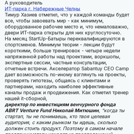
А руководитель
ИТ-парка г. Набережные Челны
Тимур Хазиев отметил, что у каждой команды будет
все, чтобы завоевать мир - как минимум,
оборудованное рабочее место и, что немаловажно,
двери ИТ-парка открыты для них круглосуточно.
На месяц StartUp-Батыры переквалифицируются в
спортсменов. Минимум теории - лекции будут
короткими, больше тренировок - четыре недели
напряженной работы над проектами, воркшопы,
экспертные сессии, частные консультации,
отчетные встречи. Акселератор Sabantuy CEO Camp
дает возможность по-иному взглянуть на проекты,
проверять гипотезы, общаясь с клиентами и
партнерами, находить наиболее эффективные
каналы продаж и продвижения. Как отметил тренер
нашей it-сборной,
директор по инвестициям венчурного фонда
ABRT Venture Fund Николай Митюшин
, “когда ты
стартап, ты не понимаешь, кто твоя целевая
аудитория, с каким рынком ты идешь, сколько
должен стоить продукт. Поэтому в самом начале