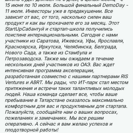
15 июня по 10 июля. Большой финальный DemoDay -
11 июля. Инвесторы уже в предвкушении. Все
зависит от вас, от того, насколько силен ваш
продукт и как вы прокачаете его за месяц. Этот
StartUpСабантуй и стартап-школа получились
поистине интернациональными. Сегодня с нами
участники из Саратова, Ижевска, Уфы, Ярославля,
Красноярска, Иркутска, Челябинска, Белграда,
Нового Сада, а также из Стамбула и
Петрозаводска. Также мы ожидаем в течение
нескольких дней участников из ОАЭ. Вас ждет
интенсивная программа акселерации,
разработанная совместно с нашими партнерами RIS
Ventures и ABRT. Мы рады, что ИТ-парк стал местом
притяжения и встречи таких талантливых молодых
людей. Наша команда сделает все, чтобы ваше
пребывание в Татарстане оказалось максимально
комфортным для вас и продуктивным для стартапа.
Пожалуйста, сообщайте нам о ваших вопросах,
пожеланиях и замечаниях. Мы все решим
оперативно. А сейчас я вам желаю успехов и
плодотворной работы!