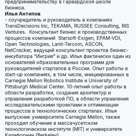
предпринимательству в Гарвардской школе
бизнеса.
Илья Антипов
- соучредитель и руководитель в компаниях
TransDecisions Inc, TEKAMA, RUSSEE Consulting, RIS
Ventures. Консультант бизнес и производственных
процессов компаний Starsoft-Exigen, EPAM-VDI,
Open Technologies, Lanit-Tercom, ASCON,
NetCracker, ведущий консультант проектов бизнес-
инкубатора "Ингрия" и др. Илья фактически один из
основателей образовательных программ для
руководителей стартапов в России. Опыт работы в
start-up компаниях, в том числе, инициированных в
Carnegie Mellon Robotics Institute и University of
Pittsburgh Medical Center. 10-летний опыт работы в
области разработки, создания архитектур и
управления разработкой ПО, в области управления
исследовательскими проектами и оптимизации
процессов в технологических стартапах. Илья
выпускник университета Carnegie Mellon, также
проходил обучение в массачусетском
технологическом институте (MIT) и университете
Калифорнии (Berkeley).