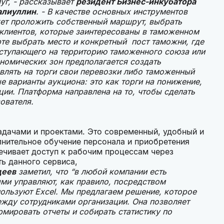
уг, - рассказывает
резидент Бизнес-инкубатора
алиуллин
. - В качестве основных инструментов
жет проложить собственный маршрут, выбрать
я клиентов, которые заинтересованы в таможенном
рте выбрать место и конкретный пост таможни, где
оступающего на территорию таможенного союза или
номических зон предполагается создать
влять на торги свои перевозки либо таможенный
е варианты аукциона: это как торги на понижение,
ции. Платформа направлена на то, чтобы сделать
зователя.
адачами и проектами. Это современный, удобный и
лнительное обучение персонала и приобретения
ечивает доступ к рабочим процессам через
ь данного сервиса,
деев
заметил, что “в любой компании есть
ми управляют, как правило, посредством
пользуют Excel. Мы предлагаем решение, которое
ежду сотрудниками организации. Она позволяет
ормировать отчеты и собирать статистику по