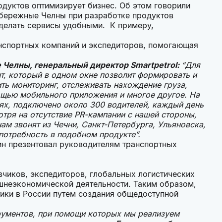
одуктов оптимизирует бизнес. Об этом говорили
абережные Челны при разработке продуктов
 сделать сервисы удобными. К примеру,
нспортных компаний и экспедиторов, помогающая
 Челны, генеральный директор Smartpetrol:
“Для
нт, который в одном окне позволит формировать и
ть мониторинг, отслеживать нахождение груза,
ощью мобильного приложения и многое другое. На
ях, подключено около 300 водителей, каждый день
мотря на отсутствие PR-кампании с нашей стороны,
нам звонят из Чечни, Санкт-Петербурга, Ульяновска,
 потребность в подобном продукте”.
ин презентовал руководителям транспортных
зчиков, экспедиторов, глобальных логистических
шнеэкономической деятельности. Таким образом,
тики в России путем создания общедоступной
трументов, при помощи которых мы реализуем