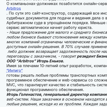
О компаньонах-должниках позаботится онлайн-серв
Arbitros
. По сути это сайт-конструктор, содержащий все 
судебных документов для подачи и ведения дела о 
Арбитражном суде в упрощённом порядке. Меньше м
сервис автоматически начнет работу юриста.
- Наше предложение для малого и среднего бизнеса,
любом бизнесе бывают столкновения между компани
многих компаний ограничены человеческие и финан
доступные онлайн-решения. В 70% случаев применен
либо должник возвращает задолженность после на
переговоры с заказчиком, - говорит
резидент Бизн
ООО “Arbitros” Игорь Еньков.
Имея за плечами 10-летний опыт разработок, компа
“Интиго”
готовы решать любые проблемы транспортных комп
программное обеспечение и web-сервисы со сложны
MVC, что гарантирует качество и стабильность сис
функционал программного обеспечения.
Игорь Голенастов, генеральный директор компани
веб-систем. Наши заказчики в основном находятся
любые решения, исходя из их проблем. Каждая зада