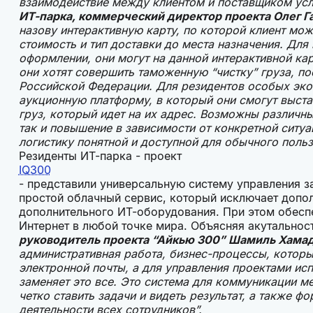
взаимодействие между клиентом и поставщиком усл
ИТ-парка, коммерческий директор проекта Олег Г
назову интерактивную карту, по которой клиент мо
стоимость и тип доставки до места назначения. Дл
оформлении, они могут на данной интерактивной ка
они хотят совершить таможенную “чистку” груза, п
Российской Федерации. Для резидентов особых эко
аукционную платформу, в который они смогут выста
груз, который идет на их адрес. Возможны различны
так и повышение в зависимости от конкретной ситуа
логистику понятной и доступной для обычного поль
Резиденты ИТ-парка - проект
IQ300
- представили универсальную систему управления з
простой облачный сервис, который исключает допо
дополнительного ИТ-оборудования. При этом обесп
Интернет в любой точке мира. Объясняя акутальност
руководитель проекта “Айкью 300” Шамиль Хама
административная работа, бизнес-процессы, которы
электронной почты, а для управления проектами ис
заменяет это все. Это система для коммуникации м
четко ставить задачи и видеть результат, а также ф
деятельности всех сотрудников”.