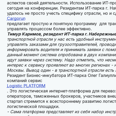
аспектов своей деятельности. Использование ИТ-пр
сегодня на конференции. Резидентам ИТ-парка г. Н
удалось не просто учесть специфику отрасли, но и
Cargorun
предлагает простую и понятную программу для тра
управлять процессом более эффективно.
Тимур Каримов, резидент ИТ-парка г. Набережные
транспортной отрасли у нас есть удобный инструме
управлять заказами для грузоотправителей, проводи
информировать водителя и принимать заявки с пом
данный момент система опробована в двух компани
идут заявки через систему. Надо отметить, что нес
интерес к сервису проявляют во многих регионах - 
Москвы. Вывод один - в транспортной отрасли есть
Резидент Бизнес-инкубатора ИТ-парка Олег Галиулл
компаний сервис
Logistic PLATFORM
. Это логистическая интернет-платформа для перево
операторов, таможенных брокеров, участников вне
стартап стремится к всестороннему развитию логис
логистической площадки.
- Сама платформа представляет из себя набор инс