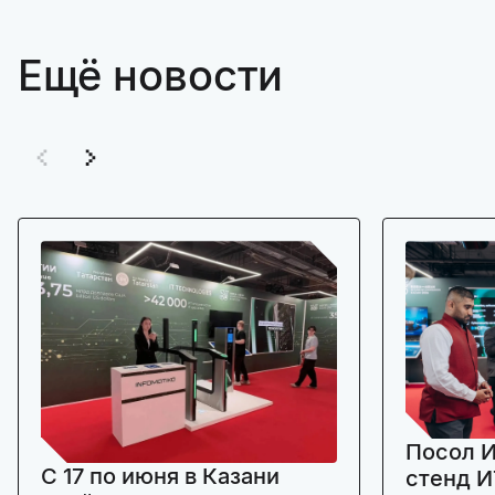
Ещё новости
Посол И
C 17 по июня в Казани
стенд И