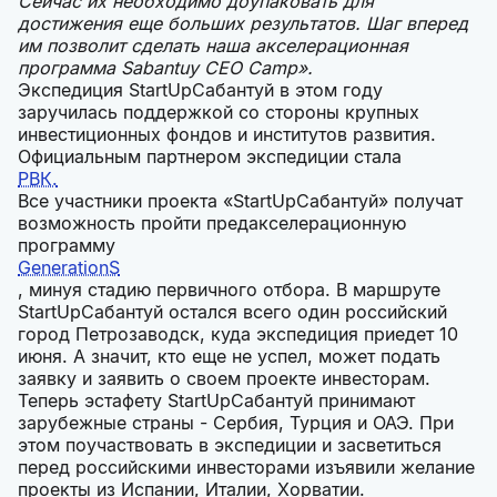
Сейчас их необходимо доупаковать для
достижения еще больших результатов. Шаг вперед
им позволит сделать наша акселерационная
программа Sabantuy CEO Camp».
Экспедиция StartUpСабантуй в этом году
заручилась поддержкой со стороны крупных
инвестиционных фондов и институтов развития.
Официальным партнером экспедиции стала
РВК.
Все участники проекта «StartUpСабантуй» получат
возможность пройти предакселерационную
программу
GenerationS
, минуя стадию первичного отбора. В маршруте
StartUpСабантуй остался всего один российский
город Петрозаводск, куда экспедиция приедет 10
июня. А значит, кто еще не успел, может подать
заявку и заявить о своем проекте инвесторам.
Теперь эстафету StartUpСабантуй принимают
зарубежные страны - Сербия, Турция и ОАЭ. При
этом поучаствовать в экспедиции и засветиться
перед российскими инвесторами изъявили желание
проекты из Испании, Италии, Хорватии.