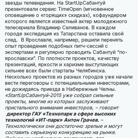
звезды телевидения. На StartUpСабантуй
презентовали сервис TimeOpen (мгновенное
оповещение о «горящих» скидках), кофаундером
которого является известный актер молодежного
телесериала Владимир Селиванов. В каждом
городе экспедиция из Татарстана оставила свой
след. В Ярославле, например, решили перенять
опыт проведения подобных питч-сессий с
экспертами и регулярно проводить Сабантуй “по-
ярославски”. По плотности проектов, качеству
презентаций, яркости и харизме выступающих
сильнее всех были стартапы Челябинска.
Несколько проектов из разных городов уже начали
вести переговоры с потенциальными инвесторами,
не дожидаясь приезда в Набережные Челны.
«StartUpСабантуй-2015 уже собрал сильные
проекты, многие из которых заслуживают
пристального внимания инвесторов, – говорит
директор ГАУ «Технопарк в сфере высоких
технологий «ИТ-парк» Антон Грачев.
–
Технологически они достаточно зрелые и могут
составить серьезную конкуренцию на рынке.