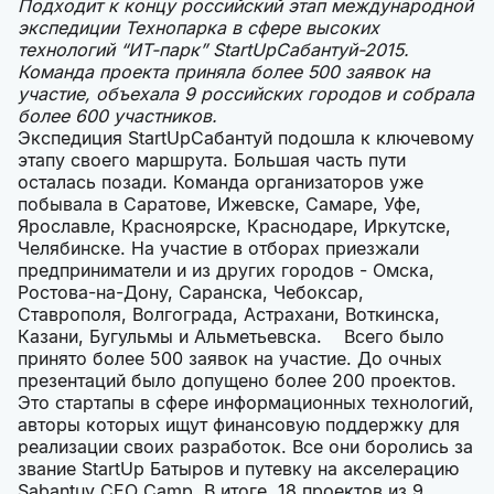
Подходит к концу российский этап международной
экспедиции Технопарка в сфере высоких
технологий “ИТ-парк” StartUpСабантуй-2015.
Команда проекта приняла более 500 заявок на
участие, объехала 9 российских городов и собрала
более 600 участников.
Экспедиция StartUpСабантуй подошла к ключевому
этапу своего маршрута. Большая часть пути
осталась позади. Команда организаторов уже
побывала в Саратове, Ижевске, Самаре, Уфе,
Ярославле, Красноярске, Краснодаре, Иркутске,
Челябинске. На участие в отборах приезжали
предприниматели и из других городов - Омска,
Ростова-на-Дону, Саранска, Чебоксар,
Ставрополя, Волгограда, Астрахани, Воткинска,
Казани, Бугульмы и Альметьевска. Всего было
принято более 500 заявок на участие. До очных
презентаций было допущено более 200 проектов.
Это стартапы в сфере информационных технологий,
авторы которых ищут финансовую поддержку для
реализации своих разработок. Все они боролись за
звание StartUp Батыров и путевку на акселерацию
Sabantuy CEO Camp. В итоге, 18 проектов из 9